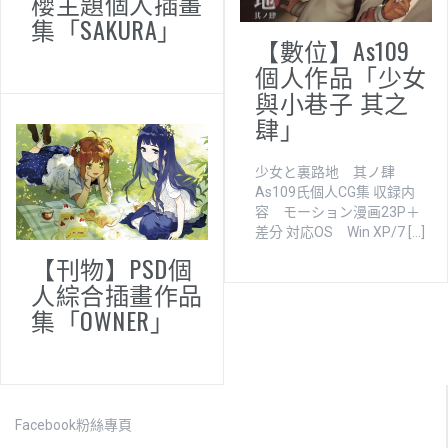
櫻主題個人插畫
集「SAKURA」
【數位】As109
個人作品「少女
與小巷子 其之
肆」
少女と裏路地 其ノ肆
As109氏個人CG集 収録内
容 モーション漫画23P＋
差分 対応OS Win XP/7 […]
【刊物】PSD個
人綜合插畫作品
集「OWNER」
Facebook粉絲專頁