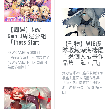
【周邊】New
Game!!周邊套組
「Press Start」
【刊物】W18艦
隊收藏深海棲艦
NEW GAME!!周邊套組
主題個人插畫作
「Press Start」 這次製作了
品集「海・凪」
NEW GAME!!的同人周邊 分
為吊飾和胸 […]
實力繪師W18艦隊收藏深海
棲艦主題個人插畫作品集
「海・凪」即將開售 刊物
名 海·凪 作者 W18 Pixiv
[…]