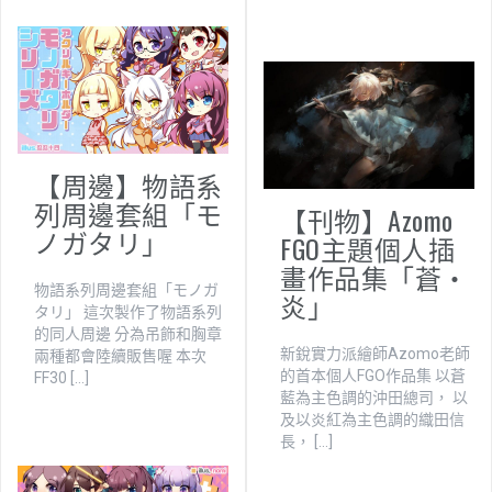
【周邊】物語系
列周邊套組「モ
【刊物】Azomo
ノガタリ」
FGO主題個人插
畫作品集「蒼・
物語系列周邊套組「モノガ
炎」
タリ」 這次製作了物語系列
的同人周邊 分為吊飾和胸章
新銳實力派繪師Azomo老師
兩種都會陸續販售喔 本次
的首本個人FGO作品集 以蒼
FF30 […]
藍為主色調的沖田總司， 以
及以炎紅為主色調的織田信
長， […]