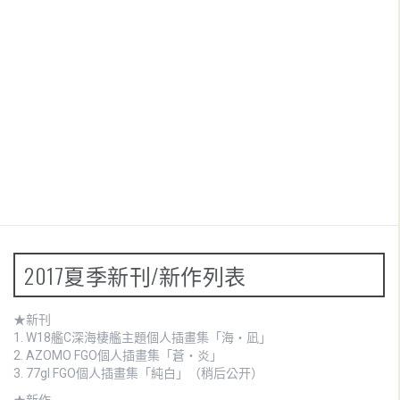
2017夏季新刊/新作列表
★新刊
1.
W18艦C深海棲艦主題個人插畫集「海・凪」
2.
AZOMO FGO個人插畫集「蒼・炎」
3. 77gl FGO個人插畫集「純白」（稍后公开）
★新作