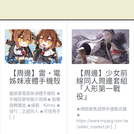
【周邊】雷・電
【周邊】少女前
姊妹液體手機殼
線同人周邊套組
「人形第一戰
役」
艦娘雷電姐妹液體手機殼 ★
手機殼實物展示視頻★ 點擊
跳轉播放 ★繪製：Kimey ★
★網路販售請移步通販店舖
發行：正經同人 ★可使用手
★
[…]
https://www.myacg.com.tw
/seller_market.ph […]