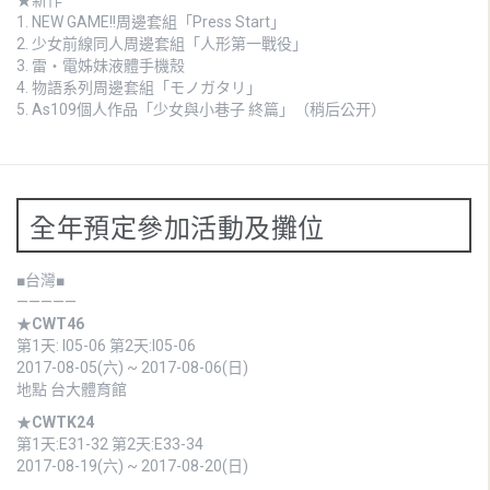
1.
NEW GAME!!周邊套組「Press Start」
2.
少女前線同人周邊套組「人形第一戰役」
3.
雷・電姊妹液體手機殼
4.
物語系列周邊套組「モノガタリ」
5. As109個人作品「少女與小巷子 終篇」（稍后公开）
全年預定參加活動及攤位
■台灣■
—————
★
CWT46
第1天: I05-06 第2天:I05-06
2017-08-05(六) ~ 2017-08-06(日)
地點 台大體育館
★
CWTK24
第1天:E31-32 第2天:E33-34
2017-08-19(六) ~ 2017-08-20(日)