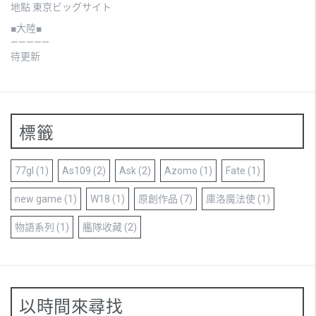
地點 東京ビッグサイト
■大陸■
—————
待更新
標籤
77gl
(1)
As109
(2)
Ask
(2)
Azomo
(1)
Fate
(1)
new game
(1)
W18
(1)
原創作品
(7)
庫洛魔法使
(1)
物語系列
(1)
艦隊收藏
(2)
以時間來尋找