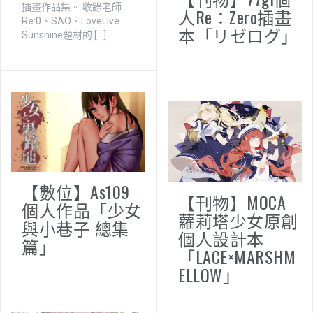
插畫作品集。 收錄老師
人Re：Zero插畫
Re:0、SAO、LoveLive
本「リゼログ」
Sunshine題材的 […]
【數位】As109
【刊物】MOCA
個人作品「少女
蘿莉塔少女原創
與小巷子 總集
個人設計本
篇」
「LACE×MARSHM
ELLOW」