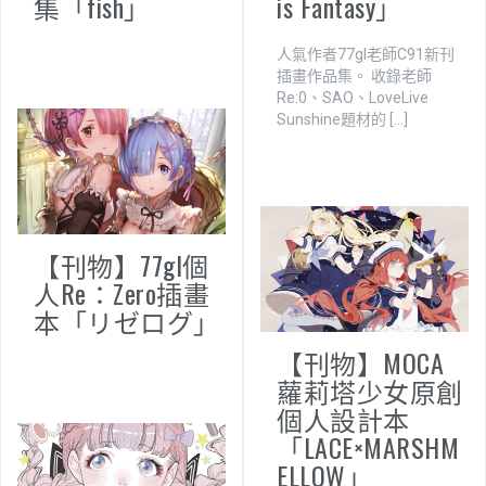
集「fish」
is Fantasy」
人氣作者77gl老師C91新刊
插畫作品集。 收錄老師
Re:0、SAO、LoveLive
Sunshine題材的 […]
【刊物】77gl個
人Re：Zero插畫
本「リゼログ」
【刊物】MOCA
蘿莉塔少女原創
個人設計本
「LACE×MARSHM
ELLOW」