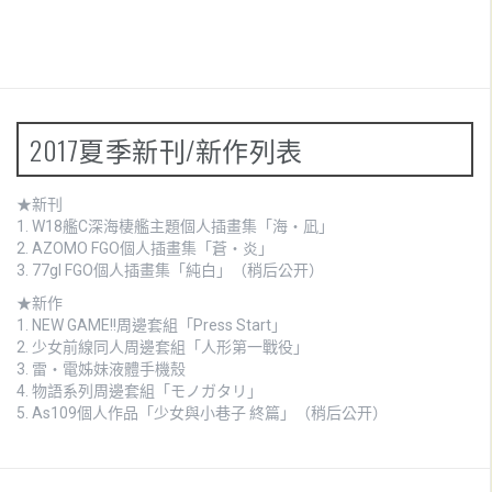
2017夏季新刊/新作列表
★新刊
1.
W18艦C深海棲艦主題個人插畫集「海・凪」
2.
AZOMO FGO個人插畫集「蒼・炎」
3. 77gl FGO個人插畫集「純白」（稍后公开）
★新作
1.
NEW GAME!!周邊套組「Press Start」
2.
少女前線同人周邊套組「人形第一戰役」
3.
雷・電姊妹液體手機殼
4.
物語系列周邊套組「モノガタリ」
5. As109個人作品「少女與小巷子 終篇」（稍后公开）