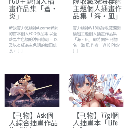
FGO主題個人插
隊收藏深海棲艦
畫作品集「蒼・
主題個人插畫作
炎」
品集「海・凪」
新銳實力派繪師Azomo老師
實力繪師W18艦隊收藏深海
的首本個人FGO作品集 以蒼
棲艦主題個人插畫作品集
藍為主色調的沖田總司， 以
「海・凪」即將開售 刊物
及以炎紅為主色調的織田信
名 海·凪 作者 W18 Pixiv
長， […]
[…]
【刊物】Ask個
【刊物】77gl個
人綜合插畫作品
人插畫本「Life