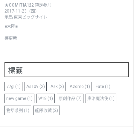
★
COMITIA122
預定參加
2017-11-23（四）
地點 東京ビッグサイト
■大陸■
—————
待更新
標籤
77gl
(1)
As109
(2)
Ask
(2)
Azomo
(1)
Fate
(1)
new game
(1)
W18
(1)
原創作品
(7)
庫洛魔法使
(1)
物語系列
(1)
艦隊收藏
(2)