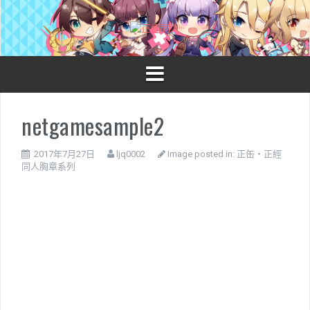
S
k
i
p
t
o
c
o
netgamesample2
n
t
e
2017年7月27日
ljq0002
Image posted in:
正缶・正經
n
同人胸章系列
t