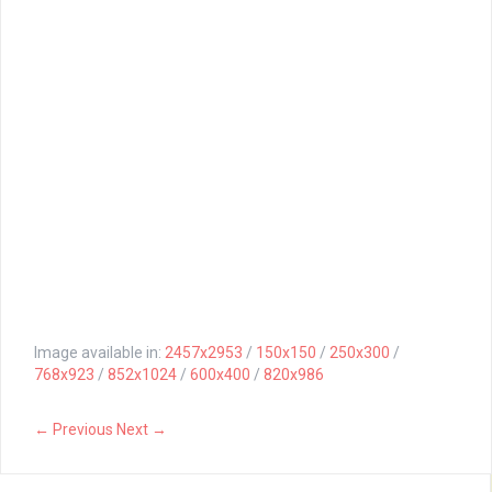
Image available in:
2457x2953
/
150x150
/
250x300
/
768x923
/
852x1024
/
600x400
/
820x986
← Previous
Next →