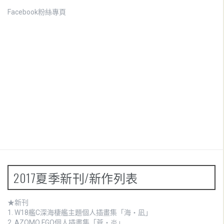
Facebook粉絲專頁
2017夏季新刊/新作列表
★新刊
1.
W18艦C深海棲艦主題個人插畫集「海・凪」
2.
AZOMO FGO個人插畫集「蒼・炎」