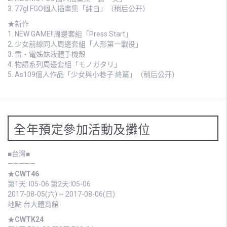
3. 77gl FGO個人插畫集「純白」（稍后公开）
★新作
1.
NEW GAME!!周邊套組「Press Start」
2.
少女前線同人周邊套組「人形第一戰役」
3.
雷・電姊妹液體手機殼
4.
物語系列周邊套組「モノガタリ」
5. As109個人作品「少女與小巷子 終篇」（稍后公开）
全年預定參加活動及攤位
■台灣■
—————
★
CWT46
第1天: I05-06 第2天:I05-06
2017-08-05(六) ~ 2017-08-06(日)
地點 台大體育館
★
CWTK24