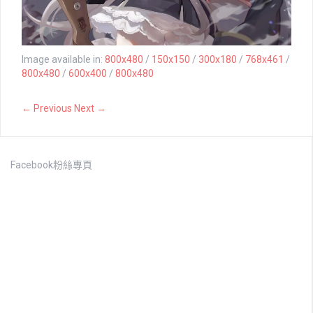
Image available in:
800x480
/
150x150
/
300x180
/
768x461
/
800x480
/
600x400
/
800x480
← Previous
Next →
Facebook粉絲專頁