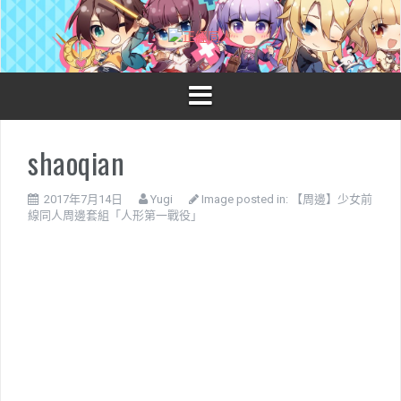
S
k
i
p
t
o
c
o
shaoqian
n
t
e
2017年7月14日
Yugi
Image posted in:
【周邊】少女前
n
線同人周邊套組「人形第一戰役」
t