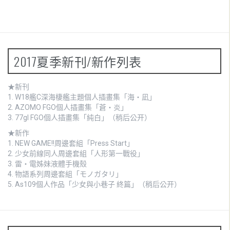
2017夏季新刊/新作列表
★新刊
1.
W18艦C深海棲艦主題個人插畫集「海・凪」
2.
AZOMO FGO個人插畫集「蒼・炎」
3. 77gl FGO個人插畫集「純白」（稍后公开）
★新作
1.
NEW GAME!!周邊套組「Press Start」
2.
少女前線同人周邊套組「人形第一戰役」
3.
雷・電姊妹液體手機殼
4.
物語系列周邊套組「モノガタリ」
5. As109個人作品「少女與小巷子 終篇」（稍后公开）