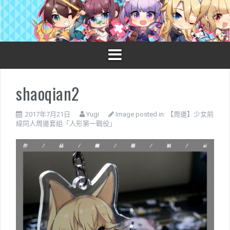
S
k
i
p
t
o
c
o
shaoqian2
n
t
e
2017年7月21日
Yugi
Image posted in:
【周邊】少女前
n
線同人周邊套組「人形第一戰役」
t