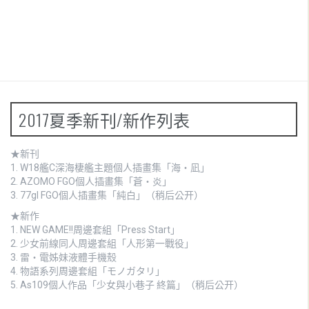
2017夏季新刊/新作列表
★新刊
1.
W18艦C深海棲艦主題個人插畫集「海・凪」
2.
AZOMO FGO個人插畫集「蒼・炎」
3. 77gl FGO個人插畫集「純白」（稍后公开）
★新作
1.
NEW GAME!!周邊套組「Press Start」
2.
少女前線同人周邊套組「人形第一戰役」
3.
雷・電姊妹液體手機殼
4.
物語系列周邊套組「モノガタリ」
5. As109個人作品「少女與小巷子 終篇」（稍后公开）