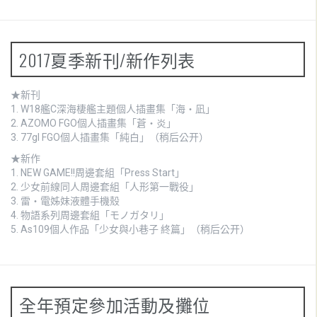
2017夏季新刊/新作列表
★新刊
1.
W18艦C深海棲艦主題個人插畫集「海・凪」
2.
AZOMO FGO個人插畫集「蒼・炎」
3. 77gl FGO個人插畫集「純白」（稍后公开）
★新作
1.
NEW GAME!!周邊套組「Press Start」
2.
少女前線同人周邊套組「人形第一戰役」
3.
雷・電姊妹液體手機殼
4.
物語系列周邊套組「モノガタリ」
5. As109個人作品「少女與小巷子 終篇」（稍后公开）
全年預定參加活動及攤位