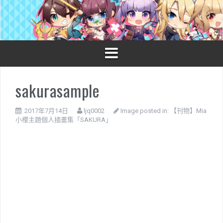
S
k
i
p
t
o
c
o
sakurasample
n
t
e
2017年7月14日
ljq0002
Image posted in:
【刊物】Mia
n
小櫻主題個人插畫集「SAKURA」
t