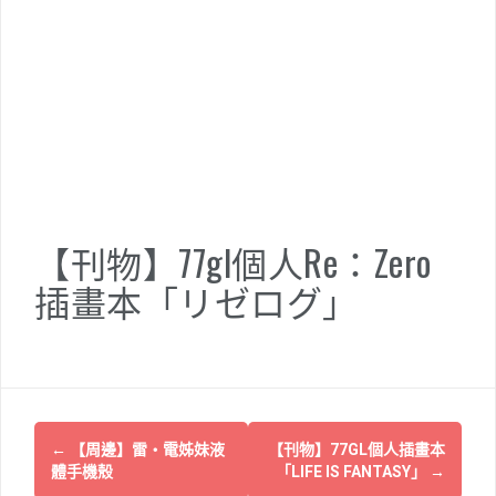
【刊物】77gl個人Re：Zero
插畫本「リゼログ」
P
←
【周邊】雷・電姊妹液
【刊物】77GL個人插畫本
體手機殼
「LIFE IS FANTASY」
→