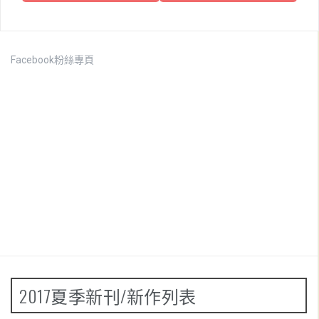
o
s
t
Facebook粉絲專頁
n
a
v
i
g
a
t
i
o
2017夏季新刊/新作列表
n