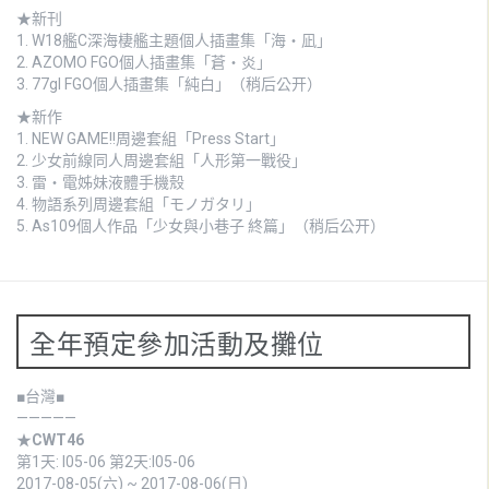
★新刊
1.
W18艦C深海棲艦主題個人插畫集「海・凪」
2.
AZOMO FGO個人插畫集「蒼・炎」
3. 77gl FGO個人插畫集「純白」（稍后公开）
★新作
1.
NEW GAME!!周邊套組「Press Start」
2.
少女前線同人周邊套組「人形第一戰役」
3.
雷・電姊妹液體手機殼
4.
物語系列周邊套組「モノガタリ」
5. As109個人作品「少女與小巷子 終篇」（稍后公开）
全年預定參加活動及攤位
■台灣■
—————
★
CWT46
第1天: I05-06 第2天:I05-06
2017-08-05(六) ~ 2017-08-06(日)