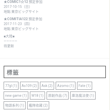
★
COMIC1☆12
預定參加
2017-10-15（日）
地點 東京ビッグサイト
★
COMITIA122
預定參加
2017-11-23（四）
地點 東京ビッグサイト
■大陸■
—————
待更新
標籤
77gl
(1)
As109
(2)
Ask
(2)
Azomo
(1)
Fate
(1)
new game
(1)
W18
(1)
原創作品
(7)
庫洛魔法使
(1)
物語系列
(1)
艦隊收藏
(2)