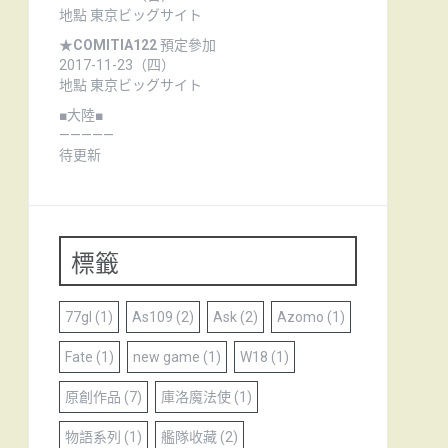
地點 東京ビッグサイト
★
COMITIA122
預定參加
2017-11-23（四）
地點 東京ビッグサイト
■大陸■
—————
待更新
標籤
77gl
(1)
As109
(2)
Ask
(2)
Azomo
(1)
Fate
(1)
new game
(1)
W18
(1)
原創作品
(7)
庫洛魔法使
(1)
物語系列
(1)
艦隊收藏
(2)