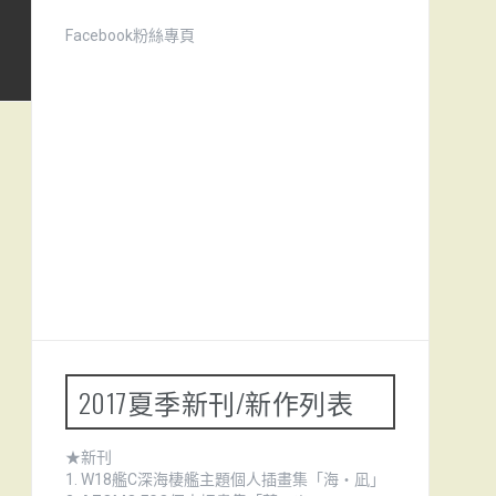
Facebook粉絲專頁
2017夏季新刊/新作列表
★新刊
1.
W18艦C深海棲艦主題個人插畫集「海・凪」