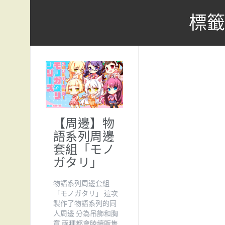
標籤
【周邊】物
語系列周邊
套組「モノ
ガタリ」
物語系列周邊套組
「モノガタリ」 這次
製作了物語系列的同
人周邊 分為吊飾和胸
章 兩種都會陸續販售