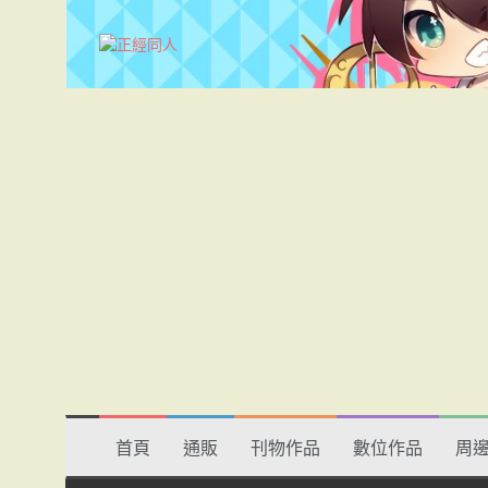
S
k
i
p
t
o
c
o
n
t
e
n
t
首頁
通販
刊物作品
數位作品
周