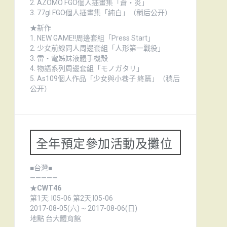
2.
AZOMO FGO個人插畫集「蒼・炎」
3. 77gl FGO個人插畫集「純白」（稍后公开）
★新作
1.
NEW GAME!!周邊套組「Press Start」
2.
少女前線同人周邊套組「人形第一戰役」
3.
雷・電姊妹液體手機殼
4.
物語系列周邊套組「モノガタリ」
5. As109個人作品「少女與小巷子 終篇」（稍后
公开）
全年預定參加活動及攤位
■台灣■
—————
★
CWT46
第1天: I05-06 第2天:I05-06
2017-08-05(六) ~ 2017-08-06(日)
地點 台大體育館