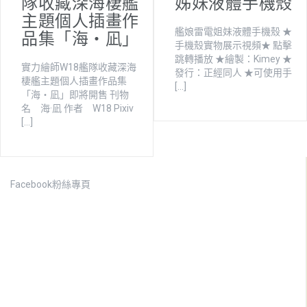
隊收藏深海棲艦
姊妹液體手機殼
主題個人插畫作
品集「海・凪」
艦娘雷電姐妹液體手機殼 ★
手機殼實物展示視頻★ 點擊
跳轉播放 ★繪製：Kimey ★
實力繪師W18艦隊收藏深海
發行：正經同人 ★可使用手
棲艦主題個人插畫作品集
[…]
「海・凪」即將開售 刊物
名 海·凪 作者 W18 Pixiv
[…]
Facebook粉絲專頁