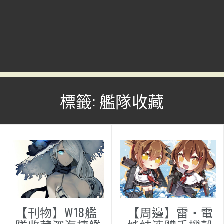
標籤: 艦隊收藏
【刊物】W18艦
【周邊】雷・電