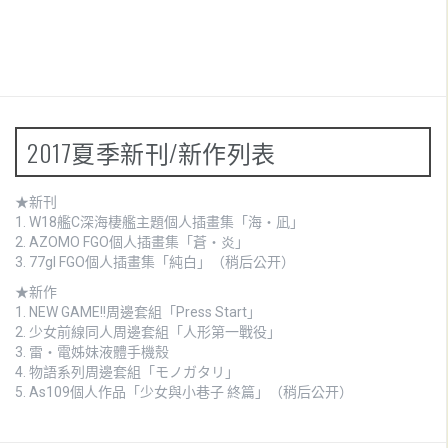
2017夏季新刊/新作列表
★新刊
1.
W18艦C深海棲艦主題個人插畫集「海・凪」
2.
AZOMO FGO個人插畫集「蒼・炎」
3. 77gl FGO個人插畫集「純白」（稍后公开）
★新作
1.
NEW GAME!!周邊套組「Press Start」
2.
少女前線同人周邊套組「人形第一戰役」
3.
雷・電姊妹液體手機殼
4.
物語系列周邊套組「モノガタリ」
5. As109個人作品「少女與小巷子 終篇」（稍后公开）