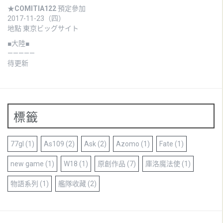
★
COMITIA122
預定參加
2017-11-23（四）
地點 東京ビッグサイト
■大陸■
—————
待更新
標籤
77gl
(1)
As109
(2)
Ask
(2)
Azomo
(1)
Fate
(1)
new game
(1)
W18
(1)
原創作品
(7)
庫洛魔法使
(1)
物語系列
(1)
艦隊收藏
(2)