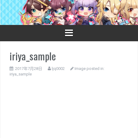
S
k
i
p
t
o
c
o
iriya_sample
n
t
e
2017年7月28日
ljq0002
Image posted in:
n
iriya_sample
t