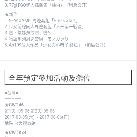
3. 77gl FGO個人插畫集「純白」（稍后公开）
★新作
1.
NEW GAME!!周邊套組「Press Start」
2.
少女前線同人周邊套組「人形第一戰役」
3.
雷・電姊妹液體手機殼
4.
物語系列周邊套組「モノガタリ」
5. As109個人作品「少女與小巷子 終篇」（稍后公开）
全年預定參加活動及攤位
■台灣■
—————
★
CWT46
第1天: I05-06 第2天:I05-06
2017-08-05(六) ~ 2017-08-06(日)
地點 台大體育館
★
CWTK24