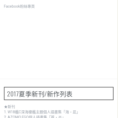
Facebook粉絲專頁
2017夏季新刊/新作列表
★新刊
1.
W18艦C深海棲艦主題個人插畫集「海・凪」
2.
AZOMO FGO個人插畫集「蒼・炎」